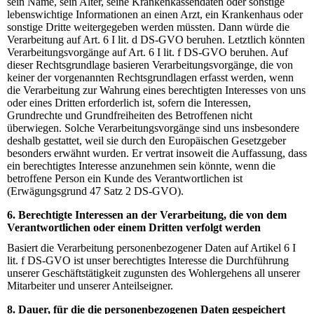
sein Name, sein Alter, seine Krankenkassendaten oder sonstige
lebenswichtige Informationen an einen Arzt, ein Krankenhaus oder
sonstige Dritte weitergegeben werden müssten. Dann würde die
Verarbeitung auf Art. 6 I lit. d DS-GVO beruhen. Letztlich könnten
Verarbeitungsvorgänge auf Art. 6 I lit. f DS-GVO beruhen. Auf
dieser Rechtsgrundlage basieren Verarbeitungsvorgänge, die von
keiner der vorgenannten Rechtsgrundlagen erfasst werden, wenn
die Verarbeitung zur Wahrung eines berechtigten Interesses von uns
oder eines Dritten erforderlich ist, sofern die Interessen,
Grundrechte und Grundfreiheiten des Betroffenen nicht
überwiegen. Solche Verarbeitungsvorgänge sind uns insbesondere
deshalb gestattet, weil sie durch den Europäischen Gesetzgeber
besonders erwähnt wurden. Er vertrat insoweit die Auffassung, dass
ein berechtigtes Interesse anzunehmen sein könnte, wenn die
betroffene Person ein Kunde des Verantwortlichen ist
(Erwägungsgrund 47 Satz 2 DS-GVO).
6. Berechtigte Interessen an der Verarbeitung, die von dem
Verantwortlichen oder einem Dritten verfolgt werden
Basiert die Verarbeitung personenbezogener Daten auf Artikel 6 I
lit. f DS-GVO ist unser berechtigtes Interesse die Durchführung
unserer Geschäftstätigkeit zugunsten des Wohlergehens all unserer
Mitarbeiter und unserer Anteilseigner.
8. Dauer, für die die personenbezogenen Daten gespeichert